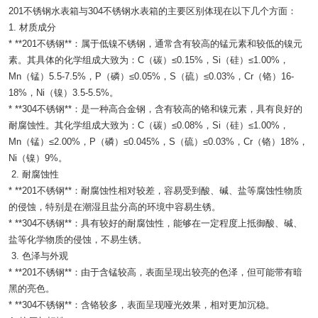
201不锈钢水表箱与304不锈钢水表箱的主要区别体现在以下几个方面：
1. 材质成分
* **201不锈钢**：属于低镍不锈钢，通常含有较高的锰元素和较低的镍元
素。其具体的化学组成大致为：C（碳）≤0.15%，Si（硅）≤1.00%，
Mn（锰）5.5-7.5%，P（磷）≤0.05%，S（硫）≤0.03%，Cr（铬）16-
18%，Ni（镍）3.5-5.5%。
* **304不锈钢**：是一种高合金钢，含有较高的铬和镍元素，具有良好的
耐腐蚀性。其化学组成大致为：C（碳）≤0.08%，Si（硅）≤1.00%，
Mn（锰）≤2.00%，P（磷）≤0.045%，S（硫）≤0.03%，Cr（铬）18%，
Ni（镍）9%。
2. 耐腐蚀性
* **201不锈钢**：耐腐蚀性相对较差，容易受到酸、碱、盐等腐蚀性物质
的侵蚀，特别是在潮湿且盐分高的环境中容易生锈。
* **304不锈钢**：具有较好的耐腐蚀性，能够在一定程度上抵御酸、碱、
盐等化学物质的侵蚀，不易生锈。
3. 色泽与外观
* **201不锈钢**：由于含锰较高，表面呈现出较亮的色泽，但可能带有暗
黑的亮色。
* **304不锈钢**：含铬较多，表面呈现哑光效果，相对更加沉稳。