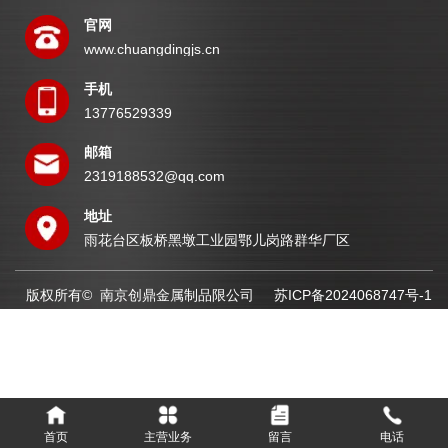
官网
www.chuangdingjs.cn
手机
13776529339
邮箱
2319188532@qq.com
地址
雨花台区板桥黑墩工业园鄂儿岗路群华厂区
版权所有© 南京创鼎金属制品限公司
苏ICP备2024068747号-1
首页
主营业务
留言
电话